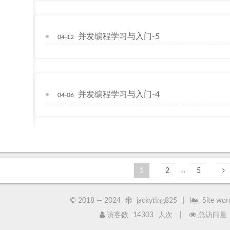
并发编程学习与入门-5
04-12
并发编程学习与入门-4
04-06
…
1
2
5
© 2018 —
2024
jackyting825
|
Site wor
访客数
14303
人次
总访问量