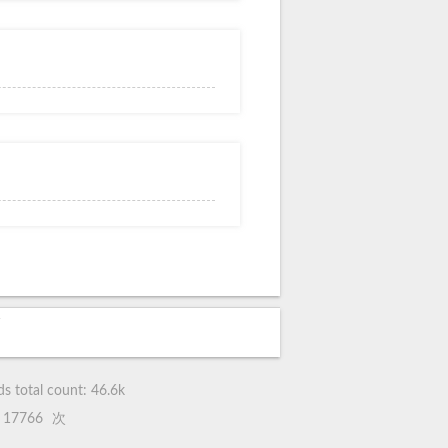
ds total count:
46.6k
17766
次