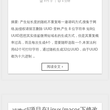
975 字
|
4 分钟
摘要: 产生短长度的随机不重复唯一邀请码方式.搜集于网
络,如侵权请留言删除 UUID 变种,产生 8 位字符串 短8位
UUID思想其实借鉴微博短域名的生成方式，但是其重复概
率过高，而且每次生成4个，需要随即选取一个,本算法利
用62个可打印字符，通过随机生成32位UUID，由于UUID
都为十六进制 ...
阅读全文 »
vue-cli项目在Linux/macos下修改