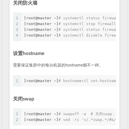
关闭防火墙
1
[root@master ~]
# systemctl status firewall
2
[root@master ~]
# systemctl stop firewalld #
3
[root@master ~]
# systemctl status firewall
4
[root@master ~]
# systemctl disable firewa
设置hostname
需要保证集群中的每台机器的hostname都不一样。
1
[root@master ~]
# hostnamectl set-hostname ma
关闭swap
1
[root@master ~]
# swapoff -a  # 关闭swap，临时
2
[root@master ~]
# sed -ri 's/.*swap.*/#&/' /