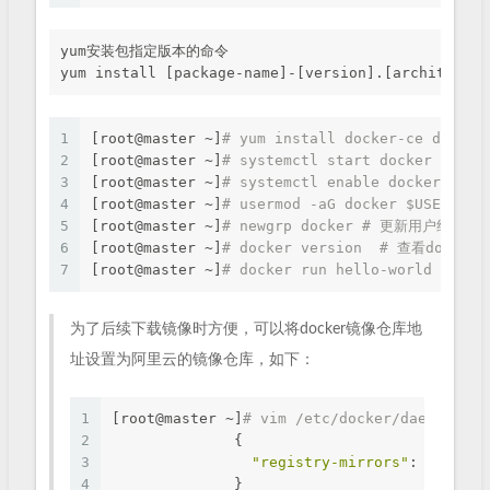
yum安装包指定版本的命令

1
[root@master ~]
# yum install docker-ce docker
2
[root@master ~]
# systemctl start docker  # 启
3
[root@master ~]
# systemctl enable docker # 
4
[root@master ~]
# usermod -aG docker $US
5
[root@master ~]
# newgrp docker # 更新用户组doc
6
[root@master ~]
# docker version  # 查看docker
7
[root@master ~]
# docker run hello-world  #
为了后续下载镜像时方便，可以将docker镜像仓库地
址设置为阿里云的镜像仓库，如下：
1
[root@master ~]
# vim /etc/docker/daemon.jso
2
              {
3
"registry-mirrors"
: [
"https
4
              }