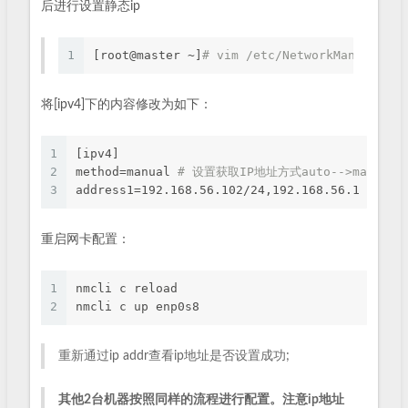
后进行设置静态ip
1
[root@master ~]
# vim /etc/NetworkManager/sy
将[ipv4]下的内容修改为如下：
1
[ipv4]
2
method=manual 
# 设置获取IP地址方式auto-->manual
3
address1=192.168.56.102/24,192.168.56.1 
#设置I
重启网卡配置：
1
nmcli c reload
2
nmcli c up enp0s8
重新通过ip addr查看ip地址是否设置成功;
其他2台机器按照同样的流程进行配置。注意ip地址