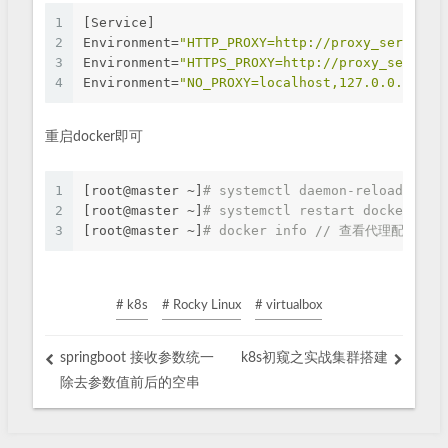
1
[Service]
2
Environment=
"HTTP_PROXY=http://proxy_server:p
3
Environment=
"HTTPS_PROXY=http://proxy_server:
4
Environment=
"NO_PROXY=localhost,127.0.0.1"
重启docker即可
1
[root@master ~]
# systemctl daemon-reload
2
[root@master ~]
# systemctl restart docker
3
[root@master ~]
# docker info // 查看代理配置是
# k8s
# Rocky Linux
# virtualbox
springboot 接收参数统一
k8s初窥之实战集群搭建
除去参数值前后的空串