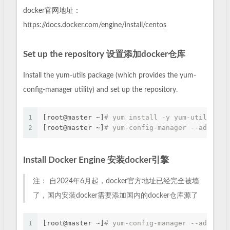
docker官网地址：
https://docs.docker.com/engine/install/centos
Set up the repository 设置添加docker仓库
Install the yum-utils package (which provides the yum-
config-manager utility) and set up the repository.
1
[root@master ~]
# yum install -y yum-utils
2
[root@master ~]
# yum-config-manager --add-rep
Install Docker Engine 安装docker引擎
注： 自2024年6月起，docker官方地址已经完全被墙
了，国内安装docker需要添加国内的docker仓库源了
1
[root@master ~]
# yum-config-manager --add-re