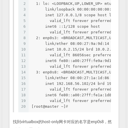
2
  1: lo: <LOOPBACK,UP,LOWER_UP> mtu 65536 
3
      link/loopback 00:00:00:00:00:00 brd 
4
      inet 127.0.0.1/8 scope host lo
5
        valid_lft forever preferred_lft fo
6
      inet6 ::1/128 scope host 
7
        valid_lft forever preferred_lft fo
8
  2: enp0s3: <BROADCAST,MULTICAST,UP,LOWER
9
      link/ether 08:00:27:9a:9d:14 brd ff:
10
      inet 10.0.2.15/24 brd 10.0.2.255 sco
11
        valid_lft 86056sec preferred_lft 8
12
      inet6 fe80::a00:27ff:fe9a:9d14/64 sc
13
        valid_lft forever preferred_lft fo
14
  3: enp0s8: <BROADCAST,MULTICAST,UP,LOWER
15
      link/ether 08:00:27:1a:1d:86 brd ff:
16
      inet 192.168.56.102/24 brd 192.168.5
17
        valid_lft forever preferred_lft fo
18
      inet6 fe80::a00:27ff:fe1a:1d86/64 sc
19
        valid_lft forever preferred_lft fo
20
[root@master ~]
#
找到virtualbox的host-only网卡对应的名字是enp0s8，然