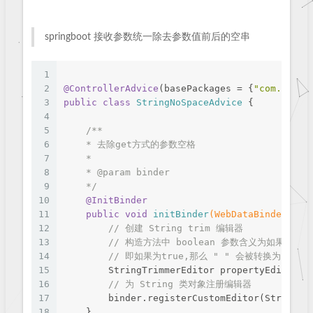
springboot 接收参数统一除去参数值前后的空串
1
2
@ControllerAdvice
(basePackages = {
"com.bz"
})
3
public
class
StringNoSpaceAdvice
{
4
5
/**
6
    * 去除get方式的参数空格
7
    *
8
    * 
@param
 binder
9
    */
10
@InitBinder
11
public
void
initBinder
(WebDataBinder bin
12
// 创建 String trim 编辑器
13
// 构造方法中 boolean 参数含义为如果是空
14
// 即如果为true,那么 " " 会被转换为 null
15
        StringTrimmerEditor propertyEditor =
16
// 为 String 类对象注册编辑器
17
        binder.registerCustomEditor(String
.
c
18
    }