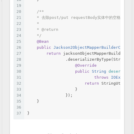
19
20
/**
21
    * 去除post/put requestBody实体中的空格
22
    *
23
    * 
@return
24
    */
25
@Bean
26
public
 Jackson2ObjectMapperBuilderCustom
27
return
 jacksonObjectMapperBuilder ->
28
                .deserializerByType(String
.
c
29
@Override
30
public
 String 
deserializ
31
throws
 IOExcepti
32
return
 StringUtils.t
33
                    }
34
                });
35
    }
36
37
}